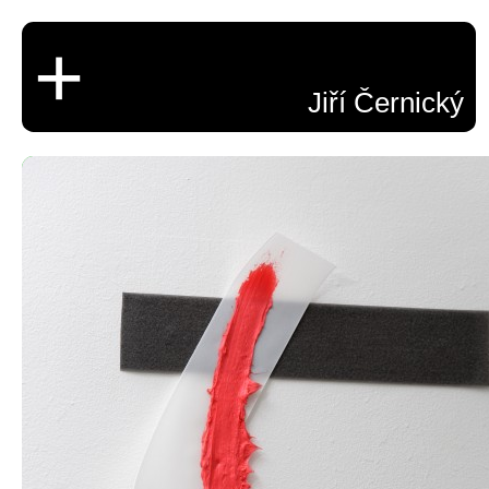
+
Jiří Černický
Tah prounem