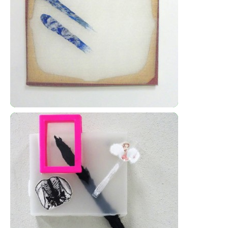
Nesmírné tahy
Trans-asamblážový tah