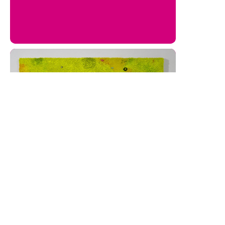
Spoiler světla
Kvantová pěna dní