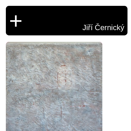
+
Jiří Černický
Olej v srsti