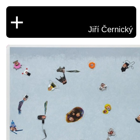
+
Jiří Černický
Epické karikatury