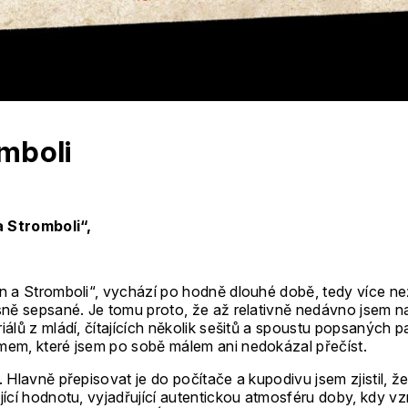
mboli
 Stromboli“,
n a Stromboli“, vychází po hodně dlouhé době, tedy více než
sně sepsané. Je tomu proto, že až relativně nedávno jsem n
álů z mládí, čítajících několik sešitů a spoustu popsaných p
mem, které jsem po sobě málem ani nedokázal přečíst.
 Hlavně přepisovat je do počítače a kupodivu jsem zjistil, ž
ící hodnotu, vyjadřující autentickou atmosféru doby, kdy vzn