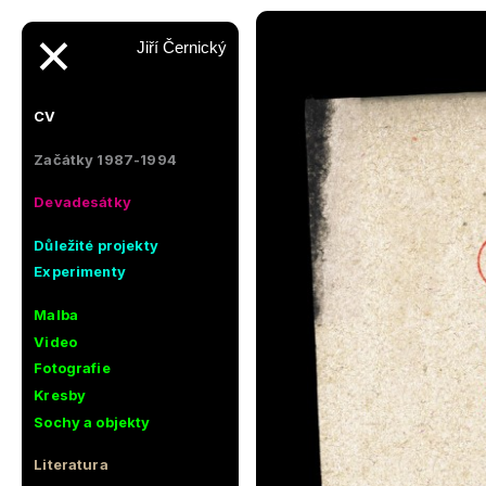
✕
Jiří Černický
CV
Začátky 1987-1994
Devadesátky
Důležité projekty
Experimenty
Malba
Video
Fotografie
Kresby
Sochy a objekty
Literatura