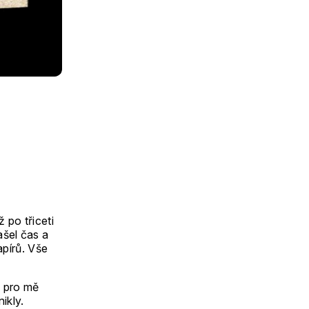
 po třiceti
ašel čas a
apírů. Vše
e pro mě
ikly.