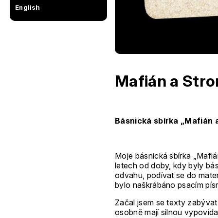
English
Mafián a Stro
Básnická sbírka „Mafián a
Moje básnická sbírka „Mafiá
letech od doby, kdy byly bá
odvahu, podívat se do materi
bylo naškrábáno psacím pís
Začal jsem se texty zabývat.
osobně mají silnou vypovídaj