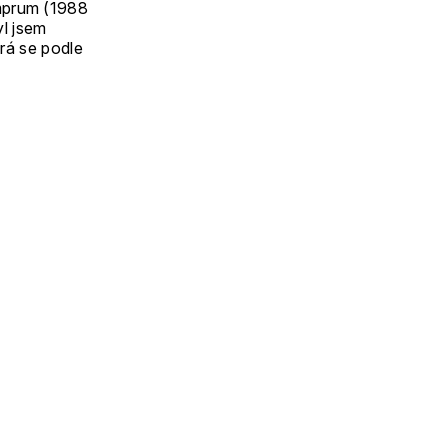
Umprum (1988
l jsem
erá se podle