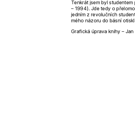
Tenkrát jsem byl studentem
– 1994). Jde tedy o přelom
jedním z revolučních student
mého názoru do básní otiskl
Grafická úprava knihy – Jan
Ilustrace – Jiří Černický