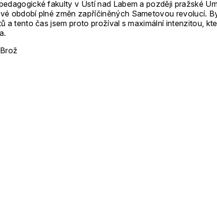
 pedagogické fakulty v Ústí nad Labem a později pražské 
ové období plné změn zapříčiněných Sametovou revolucí. By
ů a tento čas jsem proto prožíval s maximální intenzitou, kt
a.
 Brož